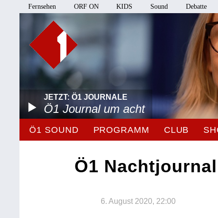
Fernsehen
ORF ON
KIDS
Sound
Debatte
JETZT: Ö1 JOURNALE
Ö1 Journal um acht
Ö1 SOUND
PROGRAMM
CLUB
SH
Ö1 Nachtjournal
6. August 2020, 22:00