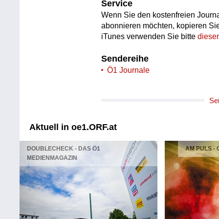
Service
Wenn Sie den kostenfreien Journa
abonnieren möchten, kopieren Si
iTunes verwenden Sie bitte
diese
Sendereihe
Ö1 Journale
Se
Aktuell in oe1.ORF.at
DOUBLECHECK - DAS Ö1
AM PULS -
MEDIENMAGAZIN