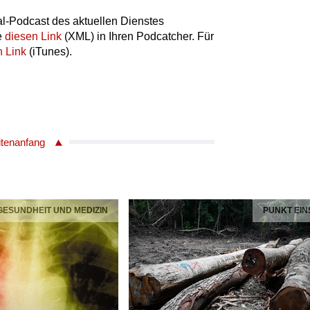
l-Podcast des aktuellen Dienstes
e
diesen Link
(XML) in Ihren Podcatcher. Für
n Link
(iTunes).
itenanfang
 GESUNDHEIT UND MEDIZIN
PUNKT EIN