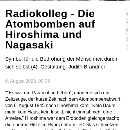
P
/
U
S
A
R
M
Y
/
H
I
R
O
S
H
I
M
A
E
A
C
E
M
E
M
A
O
Radiokolleg - Die
P
Atombomben auf
Hiroshima und
Nagasaki
Symbol für die Bedrohung der Menschheit durch
sich selbst (4). Gestaltung: Judith Brandner
6. August 2020, 09:05
""Es war ein Raum ohne Leben", erinnerte sich ein
Zeitzeuge, der kurze Zeit nach dem Atombombenabwurf
von 6. August 1945 nach Hiroshima kam: "Kein Baum
mehr, kein Haus, kein Insekt, nicht einmal mehr eine
Ameise." Hiroshima war dem Erdboden gleichgemacht;
die enorme Hitze im Hypozentrum ließ Glas schmelzen