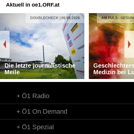
Aktuell in oe1.ORF.at
DOUBLECHECK | 06 08 2026
AM PULS - GESUN
Die letzte journalistische
Geschlechters
Meile
Medizin bei L
Ö1 Radio
Ö1 On Demand
Ö1 Spezial