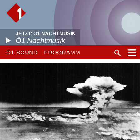
JETZT: Ö1 NACHTMUSIK
Ö1 Nachtmusik
Ö1 SOUND
PROGRAMM