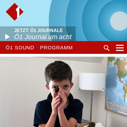
JETZT: Ö1 JOURNALE
Ö1 Journal um acht
Ö1 SOUND
PROGRAMM