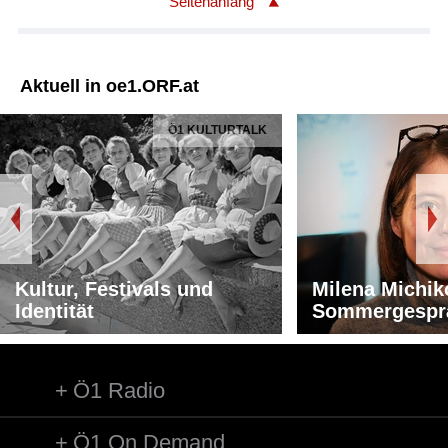
Seitenanfang
Aktuell in oe1.ORF.at
Ö1 KULTURTALK
Kultur, Festivals und
Milena Michik
Identität
Sommergespr
Ö1 Radio
Ö1 On Demand