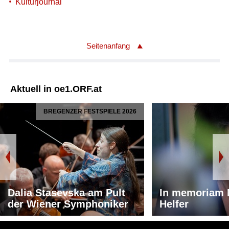
Kulturjournal
Seitenanfang
Aktuell in oe1.ORF.at
BREGENZER FESTSPIELE 2026
Dalia Stasevska am Pult
In memoriam 
der Wiener Symphoniker
Helfer