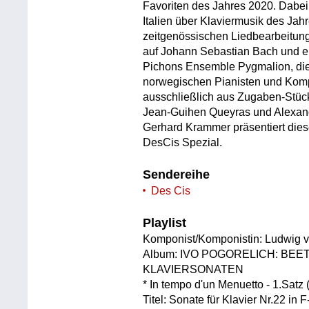
Favoriten des Jahres 2020. Dabei
Italien über Klaviermusik des Ja
zeitgenössischen Liedbearbeitung
auf Johann Sebastian Bach und e
Pichons Ensemble Pygmalion, die
norwegischen Pianisten und Komp
ausschließlich aus Zugaben-Stü
Jean-Guihen Queyras und Alexan
Gerhard Krammer präsentiert die
DesCis Spezial.
Sendereihe
Des Cis
Playlist
Komponist/Komponistin: Ludwig 
Album: IVO POGORELICH: BE
KLAVIERSONATEN
* In tempo d'un Menuetto - 1.Satz 
Titel: Sonate für Klavier Nr.22 in 