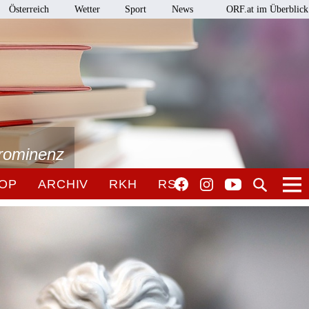
Österreich
Wetter
Sport
News
ORF.at im Überblick
Prominenz
OP
ARCHIV
RKH
RSO