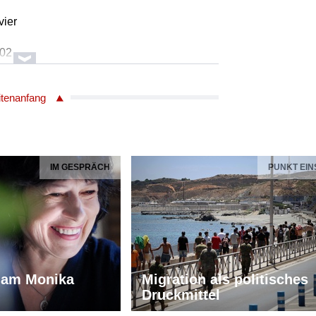
vier
602
al
itenanfang
a Ninfeas musikalische Hausapotheke
strumentalensemble
a
a Heindlmeier /Blockflöte
tian Heim /Viola da gamba
IM GESPRÄCH
PUNKT EIN
 Linné /Barockgitarre
eas Küppers /Cembalo
en PN1
rais
a Ninfeas musikalische Hausapotheke
iam Monika
Migration als politisches
 la taille - für Instrumentalensemble
Druckmittel
ches Abbild einer Blasenstein-Operation