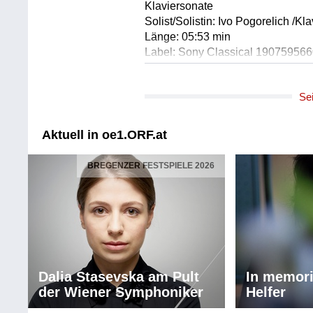
Klaviersonate
Solist/Solistin: Ivo Pogorelich /Kla
Länge: 05:53 min
Label: Sony Classical 19075956
Komponist/Komponistin: Tradition
Se
Album: Music is the Cure! oder L
Titel: Tarantella italiana - für In
Ausführende: Ensemble La Ninfe
Aktuell in oe1.ORF.at
Ausführender/Ausführende: Barbar
Ausführender/Ausführende: Chris
BREGENZER FESTSPIELE 2026
Ausführender/Ausführende: Simon
Ausführender/Ausführende: Andr
Länge: 01:06 min
Label: Perfect Noise Radio Brem
Komponist/Komponistin: Marin Ma
Album: Music is the Cure! oder L
Dalia Stasevska am Pult
In memor
Titel: Le Tableau de l'operation de
der Wiener Symphoniker
Helfer
Anderssprachiger Titel: Musikalis