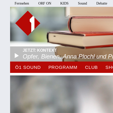
Fernsehen
ORF ON
KIDS
Sound
Debatte
JETZT: KONTEXT
Opfer, Bienen, Anna Plochl und 
Ö1 SOUND
PROGRAMM
CLUB
SH