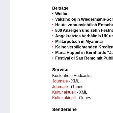
Beiträge
Wetter
Vakzinologin Wiedermann-Sch
Heute voraussichtlich Entsc
800 Anzeigen und zehn Fest
Angekratztes Verhältnis UK u
Militärputsch in Myanmar
Keine verpflichtenden Kredi
Maria Happel in Bernhards "J
Festival di San Remo mit Pub
Service
Kostenfreie Podcasts:
Journale
- XML
Journale
- iTunes
Kultur aktuell
- XML
Kultur aktuell
- iTunes
Sendereihe