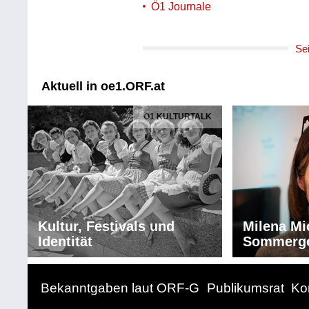
Ö1 Journale
Se
Aktuell in oe1.ORF.at
Ö1 KULTURTALK
Kultur, Festivals und
Milena Mi
Identität
Sommerg
Bekanntgaben laut ORF-G
Publikumsrat
Ko