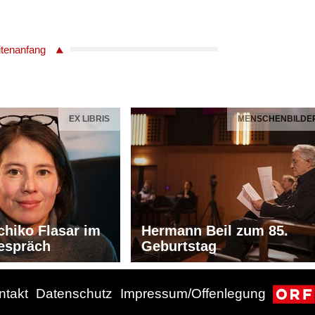
itenanfang
EX LIBRIS
MENSCHENBILDE
chiko Flasar im
Hermann Beil zum 85.
espräch
Geburtstag
ntakt
Datenschutz
Impressum/Offenlegung