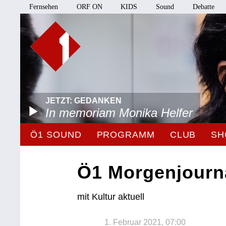
Fernsehen
ORF ON
KIDS
Sound
Debatte
JETZT: GEDANKEN
In memoriam Monika Helfer
Ö1 SOUND
PROGRAMM
CLUB
SH
Ö1 Morgenjourn
mit Kultur aktuell
1. Februar 2021, 07:00