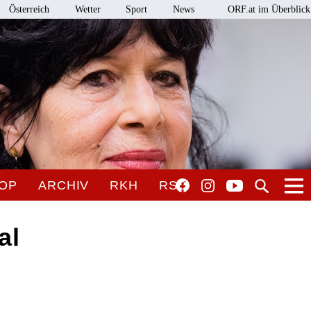
Österreich
Wetter
Sport
News
ORF.at im Überblick
OP
ARCHIV
RKH
RSO
al