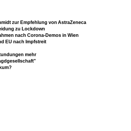
midt zur Empfehlung von AstraZeneca
heidung zu Lockdown
nahmen nach Corona-Demos in Wien
nd EU nach Impfstreit
tstundungen mehr
agdgesellschaft"
lkum?