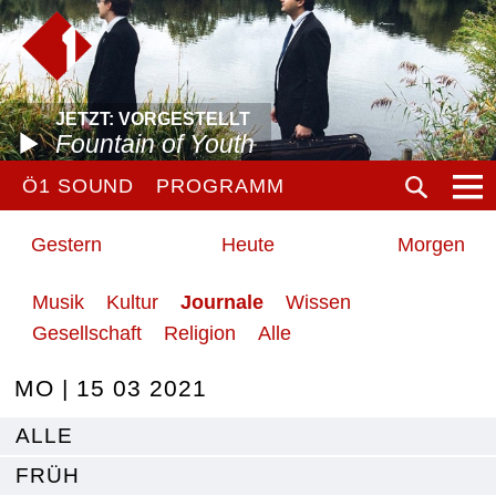
JETZT: VORGESTELLT
Fountain of Youth
Ö1 SOUND
PROGRAMM
Gestern
Heute
Morgen
Musik
Kultur
Journale
Wissen
Gesellschaft
Religion
Alle
MO | 15 03 2021
ALLE
FRÜH