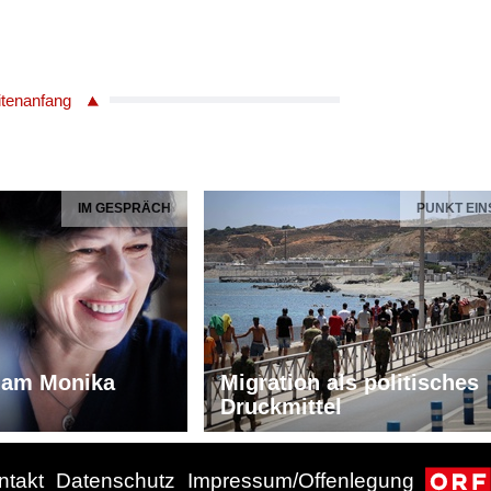
itenanfang
IM GESPRÄCH
PUNKT EIN
iam Monika
Migration als politisches
Druckmittel
ntakt
Datenschutz
Impressum/Offenlegung