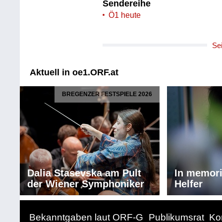
Sendereihe
Ö1 heute
Se
Aktuell in oe1.ORF.at
BREGENZER FESTSPIELE 2026
Dalia Stasevska am Pult
In memor
der Wiener Symphoniker
Helfer
Bekanntgaben laut ORF-G
Publikumsrat
Ko