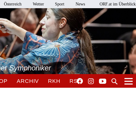
Österreich
Wetter
Sport
News
ORF.at im Überblick
ner Symphoniker
OP
ARCHIV
RKH
RSO