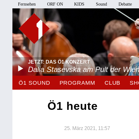
Fernsehen
ORF ON
KIDS
Sound
Debatte
JETZT: DAS Ö1 KONZERT
Dalia Stasevska am Pult der Wie
Ö1 SOUND
PROGRAMM
CLUB
SH
Ö1 heute
25. März 2021, 11:57