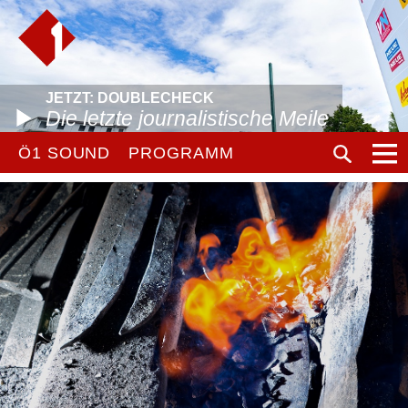
JETZT: DOUBLECHECK
Die letzte journalistische Meile
Ö1 SOUND
PROGRAMM