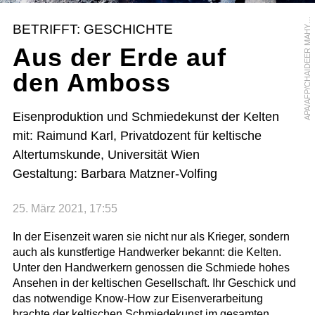
P
A
/
A
F
P
/
C
H
A
I
D
E
E
R
M
A
H
U
D
D
I
A
N
BETRIFFT: GESCHICHTE
Y
Aus der Erde auf
den Amboss
Eisenproduktion und Schmiedekunst der Kelten
mit: Raimund Karl, Privatdozent für keltische
Altertumskunde, Universität Wien
Gestaltung: Barbara Matzner-Volfing
25. März 2021, 17:55
In der Eisenzeit waren sie nicht nur als Krieger, sondern
auch als kunstfertige Handwerker bekannt: die Kelten.
Unter den Handwerkern genossen die Schmiede hohes
Ansehen in der keltischen Gesellschaft. Ihr Geschick und
das notwendige Know-How zur Eisenverarbeitung
brachte der keltischen Schmiedekunst im gesamten