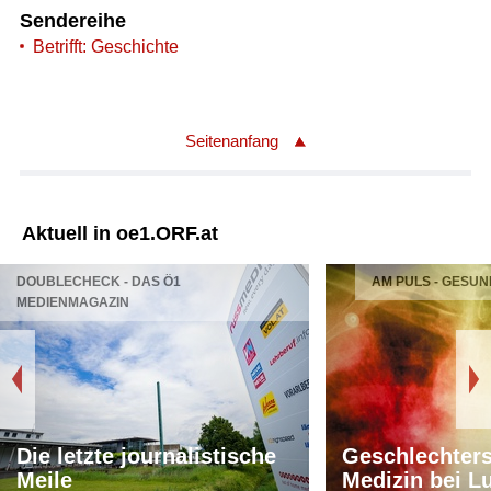
Sendereihe
Betrifft: Geschichte
Seitenanfang
Aktuell in oe1.ORF.at
DOUBLECHECK - DAS Ö1
AM PULS - GESUN
MEDIENMAGAZIN
Die letzte journalistische
Geschlechters
Meile
Medizin bei L