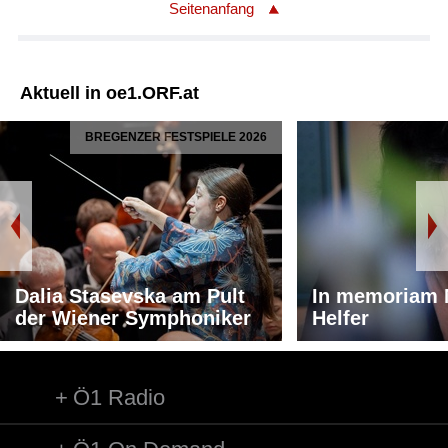
Seitenanfang
Aktuell in oe1.ORF.at
BREGENZER FESTSPIELE 2026
Dalia Stasevska am Pult
In memoriam 
der Wiener Symphoniker
Helfer
Ö1 Radio