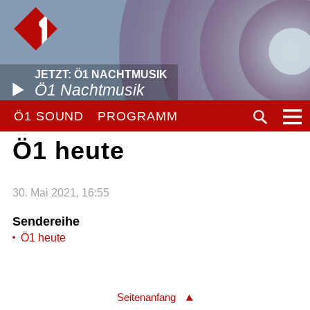
JETZT: Ö1 NACHTMUSIK
Ö1 Nachtmusik
Ö1 SOUND
PROGRAMM
Ö1 heute
30. Mai 2021, 16:55
Sendereihe
Ö1 heute
Seitenanfang