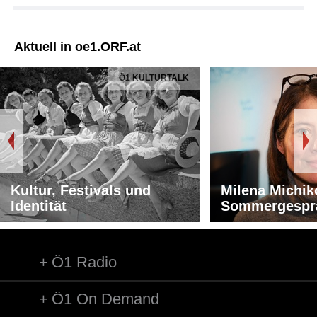
Aktuell in oe1.ORF.at
Ö1 KULTURTALK
Kultur, Festivals und
Milena Michik
Identität
Sommergespr
Ö1 Radio
Ö1 On Demand