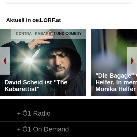
Aktuell in oe1.ORF.at
CONTRA - KABARETT UND COMEDY
"Die Bagage"
David Scheid ist "The
Helfer. In me
Kabarettist"
Monika Helfer
Ö1 Radio
Ö1 On Demand