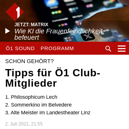
JETZT: MATRIX
Wie KI die Frauenfeindlichkeit
befeuert
Ö1 SOUND
PROGRAMM
SCHON GEHÖRT?
Tipps für Ö1 Club-
Mitglieder
1. Philosophicum Lech
2. Sommerkino im Belvedere
3. Alte Meister im Landestheater Linz
2. Juli 2021, 21:55