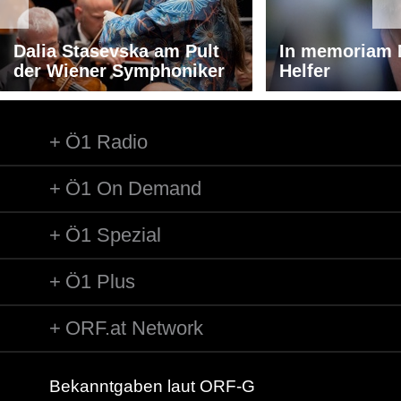
Dalia Stasevska am Pult
In memoriam 
der Wiener Symphoniker
Helfer
Ö1 Radio
Ö1 On Demand
Ö1 Spezial
Ö1 Plus
ORF.at Network
Bekanntgaben laut ORF-G