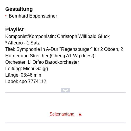
Gestaltung
Bernhard Eppensteiner
Playlist
Komponist/Komponistin: Christoph Willibald Gluck
* Allegro - 1.Satz
Titel: Symphonie in A-Dur "Regensburger" für 2 Oboen, 2
Hörner und Streicher (Cheng A1 Wq deest)
Orchester: L' Orfeo Barockorchester
Leitung: Michi Gaigg
Länge: 03:46 min
Label: cpo 7774112
Komponist/Komponistin: Joseph Haydn/1732 - 1809
* Finale. Allegro - 3.Satz
Titel: Trio für Klavier, Violine und Violoncello in f-moll
Hob.XV/f1
Seitenanfang
Ausführende: Beaux Arts Trio
Ausführender/Ausführende: Menahem Pressler /Klavier