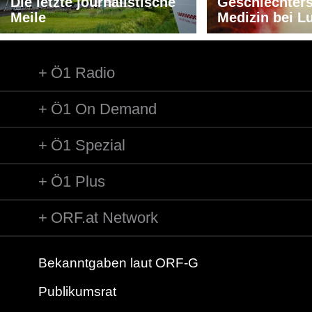
Die letzte journalistische
Geschlechters
Meile
Medizin bei L
Ö1 Radio
Ö1 On Demand
Ö1 Spezial
Ö1 Plus
ORF.at Network
Bekanntgaben laut ORF-G
Publikumsrat