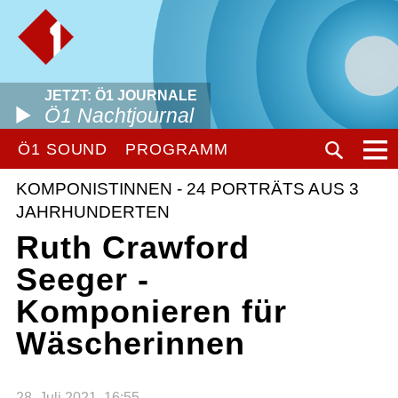
JETZT: Ö1 JOURNALE
Ö1 Nachtjournal
Ö1 SOUND
PROGRAMM
KOMPONISTINNEN - 24 PORTRÄTS AUS 3
JAHRHUNDERTEN
Ruth Crawford
Seeger -
Komponieren für
Wäscherinnen
28. Juli 2021, 16:55