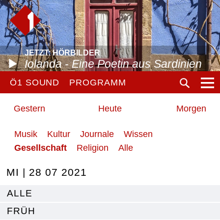
JETZT: HÖRBILDER
Iolanda - Eine Poetin aus Sardinien
Ö1 SOUND
PROGRAMM
Gestern
Heute
Morgen
Musik
Kultur
Journale
Wissen
Gesellschaft
Religion
Alle
MI | 28 07 2021
ALLE
FRÜH