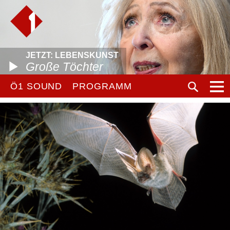
JETZT: LEBENSKUNST
Große Töchter
Ö1 SOUND
PROGRAMM