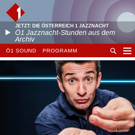
JETZT: DIE ÖSTERREICH 1 JAZZNACHT
Ö1 Jazznacht-Stunden aus dem
Archiv
Ö1 SOUND
PROGRAMM