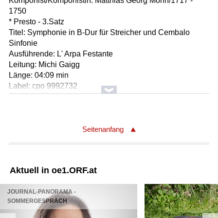
Komponist/Komponistin: Matthias Georg Monn/1717 -
1750
* Presto - 3.Satz
Titel: Symphonie in B-Dur für Streicher und Cembalo
Sinfonie
Ausführende: L' Arpa Festante
Leitung: Michi Gaigg
Länge: 04:09 min
Label: cpo 9992732
Komponist/Komponistin: Joseph Haydn/1732 - 1809
Titel: Trio in Es-Dur Hob.XV/30 für Klavier, Violine und
Violoncello
Seitenanfang
* Presto - 3.Satz
Klaviertrio
Ausführende: Beaux Arts Trio
Aktuell in oe1.ORF.at
Ausführender/Ausführende: Menahem Pressler /Klavier
Ausführender/Ausführende: Isidore Cohen /Violine
JOURNAL-PANORAMA -
Ausführender/Ausführende: Bernard Greenhouse
SOMMERGESPRÄCH
/Violoncello
Länge: 03:00 min