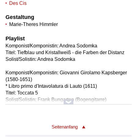
Des Cis
Gestaltung
Marie-Theres Himmler
Playlist
Komponist/Komponistin: Andrea Sodomka
Titel: Tiefblau und Kristallweiß - die Farben der Distanz
Solist/Solistin: Andrea Sodomka
Komponist/Komponistin: Giovanni Girolamo Kapsberger
(1580-1651)
* Libro primo d'Intavolatura di Lauto (1611)
Titel: Toccata 5
Solist/Solistin: Frank Bungarten (Bogengitarre)
Länge: 03:29 min
Label: MDG 904 2200-6
Komponist/Komponistin: Giovanni Girolamo Kapsberger
Seitenanfang
(1580-1651)