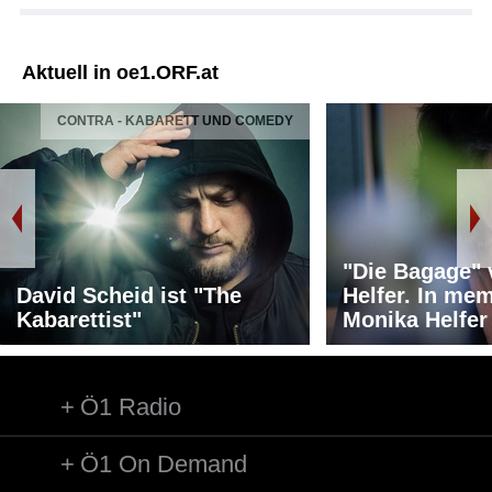
Aktuell in oe1.ORF.at
CONTRA - KABARETT UND COMEDY
"Die Bagage"
David Scheid ist "The
Helfer. In me
Kabarettist"
Monika Helfer
Ö1 Radio
Ö1 On Demand