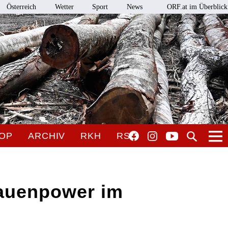
Österreich
Wetter
Sport
News
ORF.at im Überblick
OP
ARCHIV
RKH
RSO
rauenpower im