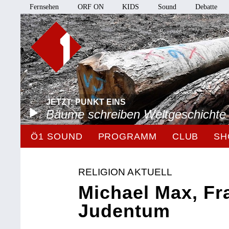
Fernsehen
ORF ON
KIDS
Sound
Debatte
JETZT: PUNKT EINS
Bäume schreiben Weltgeschichte
Ö1 SOUND
PROGRAMM
CLUB
SH
RELIGION AKTUELL
Michael Max, F
Judentum