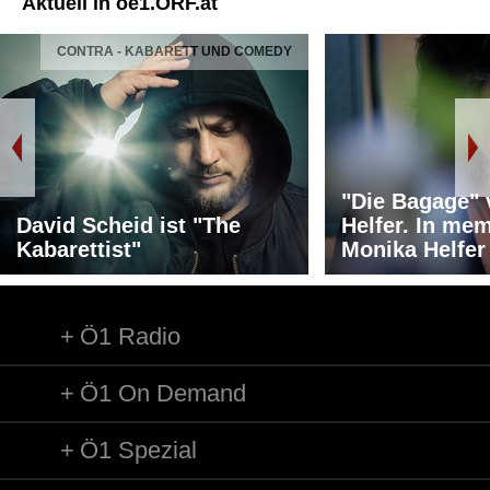
Aktuell in oe1.ORF.at
CONTRA - KABARETT UND COMEDY
"Die Bagage"
David Scheid ist "The
Helfer. In me
Kabarettist"
Monika Helfer
Ö1 Radio
Ö1 On Demand
Ö1 Spezial