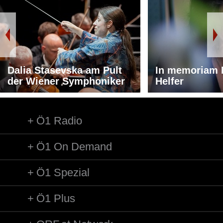
Dalia Stasevska am Pult
In memoriam 
der Wiener Symphoniker
Helfer
Ö1 Radio
Ö1 On Demand
Ö1 Spezial
Ö1 Plus