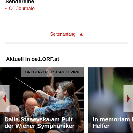
Sendereihe
Ö1 Journale
Seitenanfang
Aktuell in oe1.ORF.at
BREGENZER FESTSPIELE 2026
Dalia Stasevska am Pult
In memoriam 
der Wiener Symphoniker
Helfer