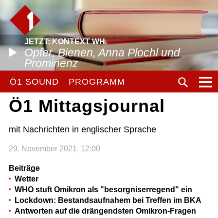
JETZT: KONTEXT WH.
Opfer, Bienen, Anna Plochl und
Prominenz
Ö1 SOUND
PROGRAMM
Ö1 Mittagsjournal
mit Nachrichten in englischer Sprache
29. November 2021, 12:00
Beiträge
Wetter
WHO stuft Omikron als "besorgniserregend" ein
Lockdown: Bestandsaufnahem bei Treffen im BKA
Antworten auf die drängendsten Omikron-Fragen