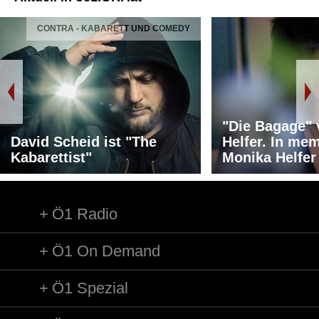
CONTRA - KABARETT UND COMEDY
"Die Bagage"
David Scheid ist "The
Helfer. In me
Kabarettist"
Monika Helfer
Ö1 Radio
Ö1 On Demand
Ö1 Spezial