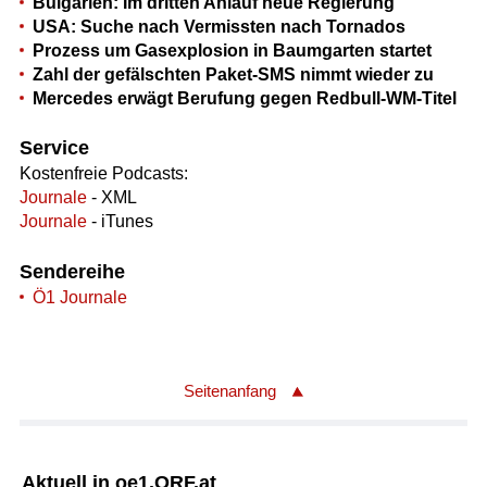
Bulgarien: Im dritten Anlauf neue Regierung
USA: Suche nach Vermissten nach Tornados
Prozess um Gasexplosion in Baumgarten startet
Zahl der gefälschten Paket-SMS nimmt wieder zu
Mercedes erwägt Berufung gegen Redbull-WM-Titel
Service
Kostenfreie Podcasts:
Journale
- XML
Journale
- iTunes
Sendereihe
Ö1 Journale
Seitenanfang
Aktuell in oe1.ORF.at