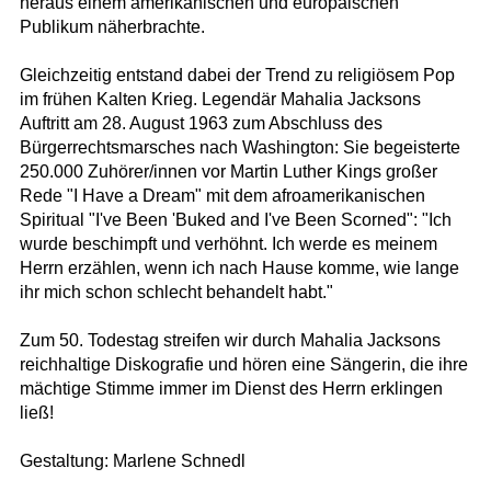
heraus einem amerikanischen und europäischen
Publikum näherbrachte.
Gleichzeitig entstand dabei der Trend zu religiösem Pop
im frühen Kalten Krieg. Legendär Mahalia Jacksons
Auftritt am 28. August 1963 zum Abschluss des
Bürgerrechtsmarsches nach Washington: Sie begeisterte
250.000 Zuhörer/innen vor Martin Luther Kings großer
Rede "I Have a Dream" mit dem afroamerikanischen
Spiritual "I've Been 'Buked and I've Been Scorned": "Ich
wurde beschimpft und verhöhnt. Ich werde es meinem
Herrn erzählen, wenn ich nach Hause komme, wie lange
ihr mich schon schlecht behandelt habt."
Zum 50. Todestag streifen wir durch Mahalia Jacksons
reichhaltige Diskografie und hören eine Sängerin, die ihre
mächtige Stimme immer im Dienst des Herrn erklingen
ließ!
Gestaltung: Marlene Schnedl