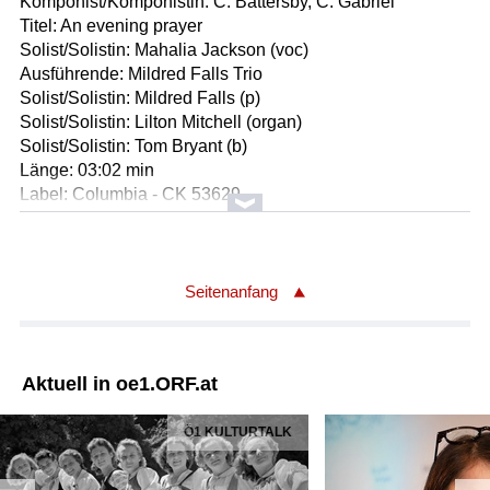
Komponist/Komponistin: C. Battersby, C. Gabriel
Titel: An evening prayer
Solist/Solistin: Mahalia Jackson (voc)
Ausführende: Mildred Falls Trio
Solist/Solistin: Mildred Falls (p)
Solist/Solistin: Lilton Mitchell (organ)
Solist/Solistin: Tom Bryant (b)
Länge: 03:02 min
Label: Columbia - CK 53629
Komponist/Komponistin: Mahalia Jackson
Titel: I'm on my way
Solist/Solistin: Mahalia Jackson (voc)
Seitenanfang
Ausführende: Mildred Falls Trio
Solist/Solistin: Mildred Falls (p)
Solist/Solistin: Lilton Mitchell (organ)
Aktuell in oe1.ORF.at
Solist/Solistin: Tom Bryant (b)
Länge: 02:35 min
Ö1 KULTURTALK
Label: Columbia - CK 53629
Komponist/Komponistin: Duke Ellington