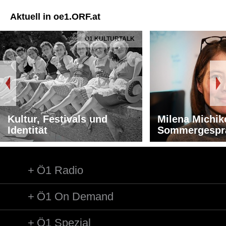
Aktuell in oe1.ORF.at
Ö1 KULTURTALK
Kultur, Festivals und
Milena Michik
Identität
Sommergespr
Ö1 Radio
Ö1 On Demand
Ö1 Spezial