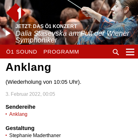
JETZT: DAS Ö1 KONZERT
Dalia Stasevska am Pult der Wiener
Symphoniker
Ö1 SOUND
PROGRAMM
Anklang
(Wiederholung von 10:05 Uhr).
3. Februar 2022, 00:05
Sendereihe
Anklang
Gestaltung
Stephanie Maderthaner