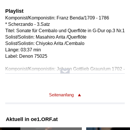
Playlist
Komponist/Komponistin: Franz Benda/1709 - 1786
* Scherzando - 3.Satz
Titel: Sonate für Cembalo und Querflöte in G-Dur op.3 Nr.1
Solist/Solistin: Masahiro Arita /Querflöte
Solist/Solistin: Chiyoko Arita /Cembalo
Länge: 03:37 min
Label: Denon 75025
Komponist/Komponistin: Johann Gottlieb Graun/um 1702 -
1771
Komponist/Komponistin: Carl Heinrich Graun/1703
od.1704 - 1759
* Moderato - 1.Satz (00:03:46)
Seitenanfang
Titel: Konzert für Horn und Orchester in D-Dur
Solist/Solistin: Barry Tuckwell /Horn
Orchester: Academy of St.Martin in the Fields
Aktuell in oe1.ORF.at
Leitung: Iona Brown
Länge: 03:47 min