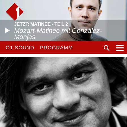
JETZT: MATINEE - TEIL 2
Mozart-Matinee mit González-
Monjas
Ö1 SOUND
PROGRAMM