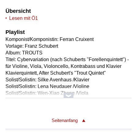
Übersicht
Lesen mit Ö1
Playlist
Komponist/Komponistin: Ferran Cruixent
Vorlage: Franz Schubert
Album: TROUTS
Titel: Cybervariation (nach Schuberts "Forellenquintett") -
für Violine, Viola, Violoncello, Kontrabass und Klavier
Klavierquintett, After Schubert's "Trout Quintet"
Solist/Solistin: Silke Avenhaus /Klavier
Solist/Solistin: Lena Neudauer /Violine
Solist/Solistin: Wen-Xiao Zheng /Viola
Solist/Solistin: Danjulo Ishizaka /Violoncello
Solist/Solistin: Rick Stotijn /Kontrabass
Länge: 02:00 min
Label: Avi Music 8553408
Seitenanfang
Komponist/Komponistin: Michael Nyman/geb.1944