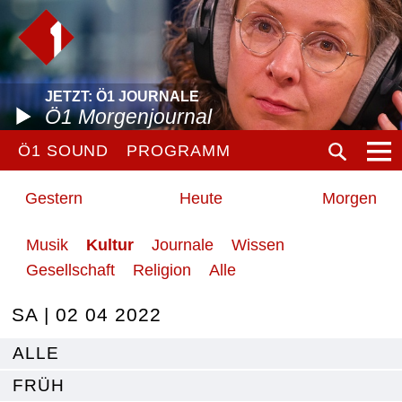
JETZT: Ö1 JOURNALE
Ö1 Morgenjournal
Ö1 SOUND
PROGRAMM
Gestern
Heute
Morgen
Musik
Kultur
Journale
Wissen
Gesellschaft
Religion
Alle
SA | 02 04 2022
ALLE
FRÜH