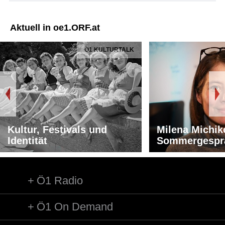
Aktuell in oe1.ORF.at
Ö1 KULTURTALK
Kultur, Festivals und
Milena Michik
Identität
Sommergespr
Ö1 Radio
Ö1 On Demand