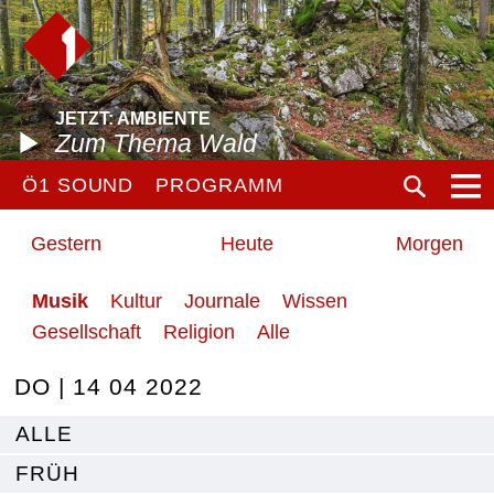
JETZT: AMBIENTE
Zum Thema Wald
Ö1 SOUND
PROGRAMM
Gestern
Heute
Morgen
Musik
Kultur
Journale
Wissen
Gesellschaft
Religion
Alle
DO | 14 04 2022
ALLE
FRÜH