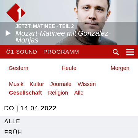
JETZT: MATINEE - TEIL 2
Mozart-Matinee mit González-
Monjas
Ö1 SOUND
PROGRAMM
Gestern
Heute
Morgen
Musik
Kultur
Journale
Wissen
Gesellschaft
Religion
Alle
DO | 14 04 2022
ALLE
FRÜH