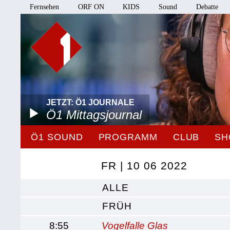
Fernsehen
ORF ON
KIDS
Sound
Debatte
JETZT: Ö1 JOURNALE
Ö1 Mittagsjournal
Ö1 SOUND
PROGRAMM
CLUB
SH
FR | 10 06 2022
ALLE
FRÜH
8:55
Vogelfalle Glas