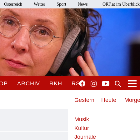
Österreich
Wetter
Sport
News
ORF.at im Überblick
OP
ARCHIV
RKH
RSO
Gestern
Heute
Morg
Musik
Kultur
Journale