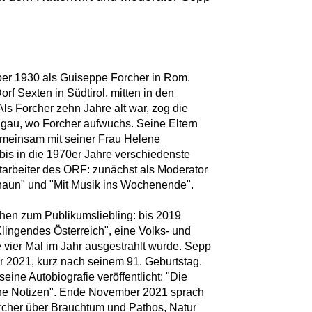
er 1930 als Guiseppe Forcher in Rom.
f Sexten in Südtirol, mitten in den
 Als Forcher zehn Jahre alt war, zog die
ngau, wo Forcher aufwuchs. Seine Eltern
emeinsam mit seiner Frau Helene
bis in die 1970er Jahre verschiedenste
itarbeiter des ORF: zunächst als Moderator
haun" und "Mit Musik ins Wochenende".
hen zum Publikumsliebling: bis 2019
Klingendes Österreich", eine Volks- und
vier Mal im Jahr ausgestrahlt wurde. Sepp
 2021, kurz nach seinem 91. Geburtstag.
ine Autobiografie veröffentlicht: "Die
he Notizen". Ende November 2021 sprach
cher über Brauchtum und Pathos, Natur