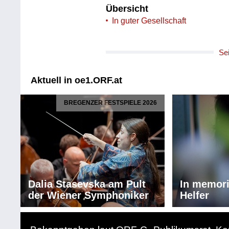
Übersicht
In guter Gesellschaft
Se
Aktuell in oe1.ORF.at
BREGENZER FESTSPIELE 2026
Dalia Stasevska am Pult
In memor
der Wiener Symphoniker
Helfer