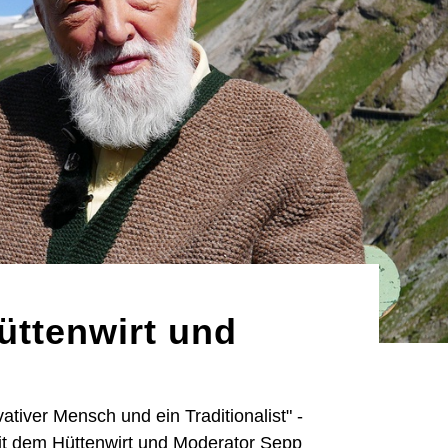
üttenwirt und
ativer Mensch und ein Traditionalist" -
t dem Hüttenwirt und Moderator Sepp