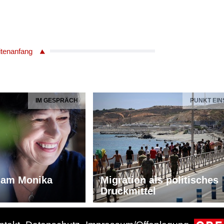
itenanfang
IM GESPRÄCH
PUNKT EIN
iam Monika
Migration als politisches
Druckmittel