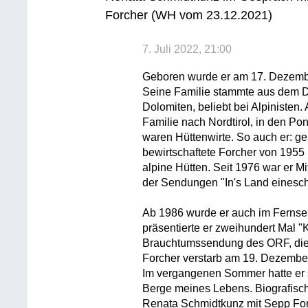
Forcher (WH vom 23.12.2021)
7. Juli 2022, 21:00
Geboren wurde er am 17. Dezemb
Seine Familie stammte aus dem Dor
Dolomiten, beliebt bei Alpinisten.
Familie nach Nordtirol, in den Po
waren Hüttenwirte. So auch er: g
bewirtschaftete Forcher von 1955 
alpine Hütten. Seit 1976 war er M
der Sendungen "In's Land einesc
Ab 1986 wurde er auch im Fernse
präsentierte er zweihundert Mal "
Brauchtumssendung des ORF, die 
Forcher verstarb am 19. Dezember
Im vergangenen Sommer hatte er se
Berge meines Lebens. Biografisc
Renata Schmidtkunz mit Sepp For