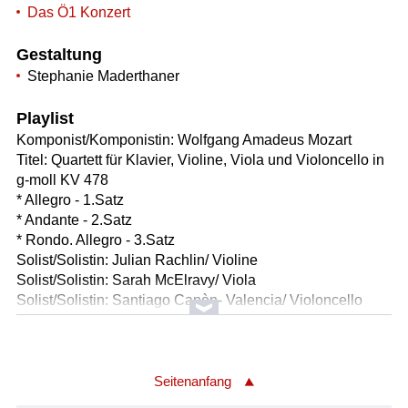
Das Ö1 Konzert
Gestaltung
Stephanie Maderthaner
Playlist
Komponist/Komponistin: Wolfgang Amadeus Mozart
Titel: Quartett für Klavier, Violine, Viola und Violoncello in
g-moll KV 478
* Allegro - 1.Satz
* Andante - 2.Satz
* Rondo. Allegro - 3.Satz
Solist/Solistin: Julian Rachlin/ Violine
Solist/Solistin: Sarah McElravy/ Viola
Solist/Solistin: Santiago Canòn- Valencia/ Violoncello
Solist/Solistin: Johannes Piirto/ Klavier
Länge: 26:01 min
Label: Bärenreiter
Seitenanfang
Komponist/Komponistin: Anton Arenskij/1861-1906