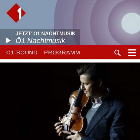
JETZT: Ö1 NACHTMUSIK
Ö1 Nachtmusik
Ö1 SOUND
PROGRAMM