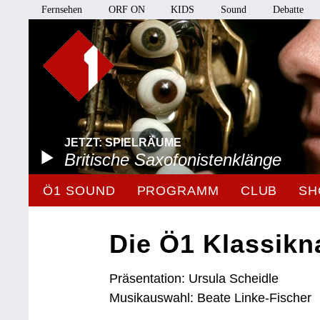
Fernsehen
ORF ON
KIDS
Sound
Debatte
JETZT: SPIELRÄUME
Britische Saxofonistenklänge
Ö1 SOUND
PROGRAMM
CLUB
SH
Die Ö1 Klassikn
Präsentation: Ursula Scheidle
Musikauswahl: Beate Linke-Fischer