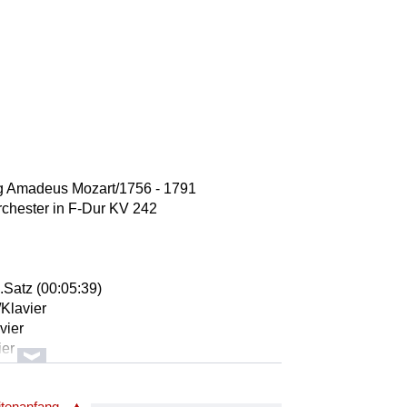
n
g Amadeus Mozart/1756 - 1791
Orchester in F-Dur KV 242
.Satz (00:05:39)
/Klavier
avier
ier
estra
itenanfang