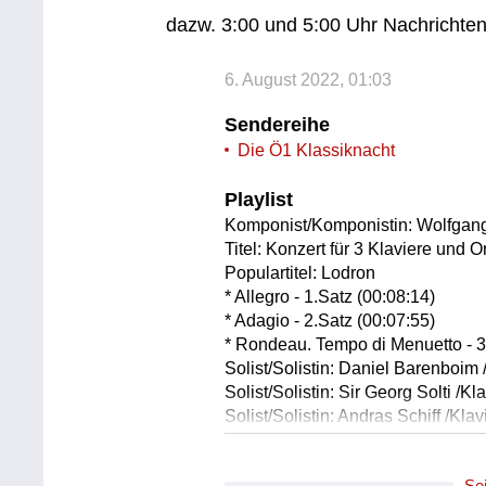
dazw. 3:00 und 5:00 Uhr Nachrichte
6. August 2022, 01:03
Sendereihe
Die Ö1 Klassiknacht
Playlist
Komponist/Komponistin: Wolfgan
Titel: Konzert für 3 Klaviere und 
Populartitel: Lodron
* Allegro - 1.Satz (00:08:14)
* Adagio - 2.Satz (00:07:55)
* Rondeau. Tempo di Menuetto - 3
Solist/Solistin: Daniel Barenboim 
Solist/Solistin: Sir Georg Solti /Kl
Solist/Solistin: Andras Schiff /Klav
Orchester: English Chamber Orch
Leitung: Sir Georg Solit
Se