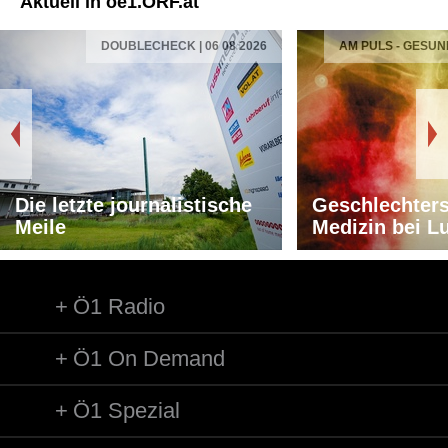
Aktuell in oe1.ORF.at
DOUBLECHECK | 06 08 2026
AM PULS - GESUN
Die letzte journalistische
Geschlechters
Meile
Medizin bei L
Ö1 Radio
Ö1 On Demand
Ö1 Spezial