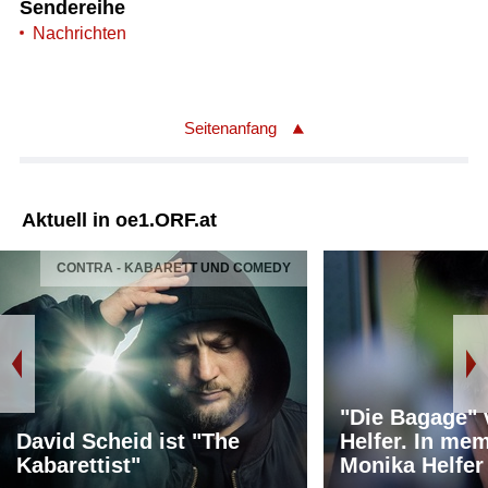
Sendereihe
Nachrichten
Seitenanfang
Aktuell in oe1.ORF.at
CONTRA - KABARETT UND COMEDY
"Die Bagage"
David Scheid ist "The
Helfer. In me
Kabarettist"
Monika Helfer