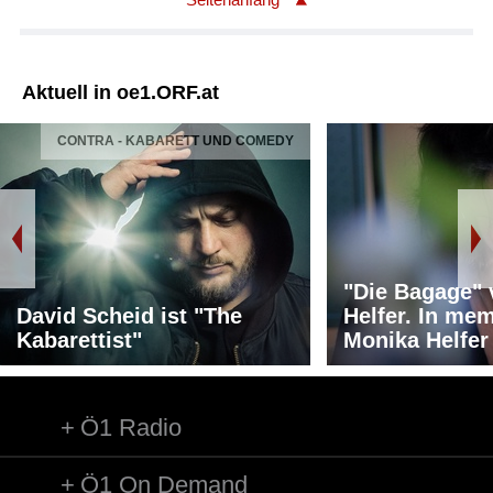
Aktuell in oe1.ORF.at
CONTRA - KABARETT UND COMEDY
"Die Bagage"
David Scheid ist "The
Helfer. In me
Kabarettist"
Monika Helfer
Ö1 Radio
Ö1 On Demand