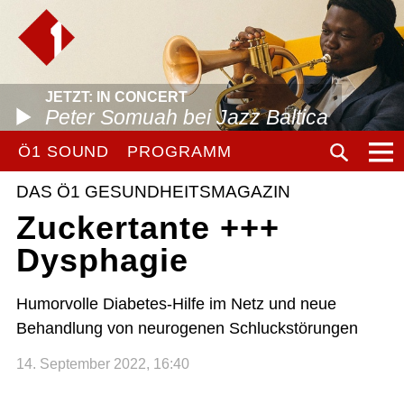
JETZT: IN CONCERT
Peter Somuah bei Jazz Baltica
Ö1 SOUND
PROGRAMM
DAS Ö1 GESUNDHEITSMAGAZIN
Zuckertante +++
Dysphagie
Humorvolle Diabetes-Hilfe im Netz und neue
Behandlung von neurogenen Schluckstörungen
14. September 2022, 16:40