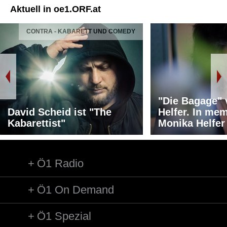
Aktuell in oe1.ORF.at
CONTRA - KABARETT UND COMEDY
"Die Bagage"
David Scheid ist "The
Helfer. In me
Kabarettist"
Monika Helfer
Ö1 Radio
Ö1 On Demand
Ö1 Spezial