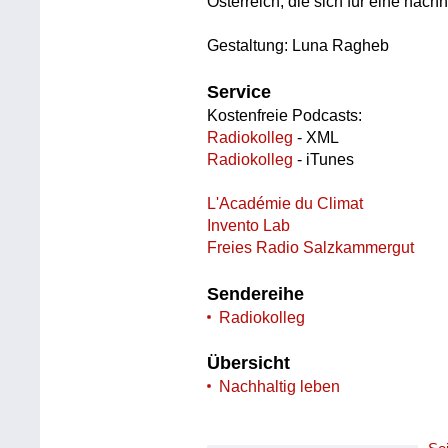
Österreich, die sich für eine nach
Gestaltung: Luna Ragheb
Service
Kostenfreie Podcasts:
Radiokolleg
- XML
Radiokolleg
- iTunes
L'Académie du Climat
Invento Lab
Freies Radio Salzkammergut
Sendereihe
Radiokolleg
Übersicht
Nachhaltig leben