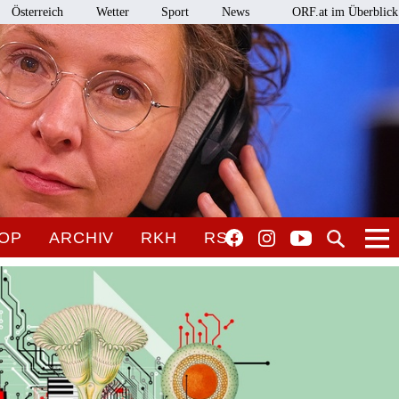
Österreich
Wetter
Sport
News
ORF.at im Überblick
OP
ARCHIV
RKH
RSO