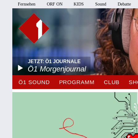
Fernsehen
ORF ON
KIDS
Sound
Debatte
JETZT: Ö1 JOURNALE
Ö1 Morgenjournal
Ö1 SOUND
PROGRAMM
CLUB
SH