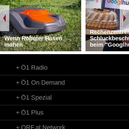
Rechenzentre
Wenn Roboter Rasen
Schluckbesch
mähen
beim "Googlh
Ö1 Radio
Ö1 On Demand
Ö1 Spezial
Ö1 Plus
ORF.at Network