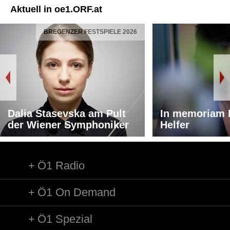
Aktuell in oe1.ORF.at
BREGENZER FESTSPIELE 2026
Dalia Stasevska am Pult
In memoriam 
der Wiener Symphoniker
Helfer
Ö1 Radio
Ö1 On Demand
Ö1 Spezial