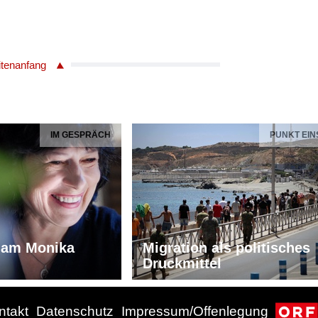
itenanfang
IM GESPRÄCH
PUNKT EIN
iam Monika
Migration als politisches
Druckmittel
ntakt
Datenschutz
Impressum/Offenlegung