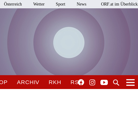
Österreich
Wetter
Sport
News
ORF.at im Überblick
OP
ARCHIV
RKH
RSO