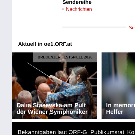
Sendereihe
Nachrichten
Se
Aktuell in oe1.ORF.at
BREGENZER FESTSPIELE 2026
Dalia Stasevska am Pult
In memor
der Wiener Symphoniker
Helfer
Bekanntgaben laut ORF-G
Publikumsrat
Ko