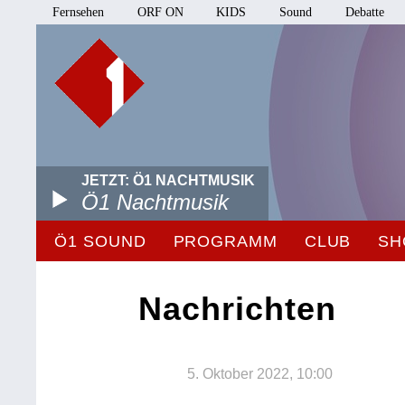
Fernsehen
ORF ON
KIDS
Sound
Debatte
JETZT: Ö1 NACHTMUSIK
Ö1 Nachtmusik
Ö1 SOUND
PROGRAMM
CLUB
SH
Nachrichten
5. Oktober 2022, 10:00