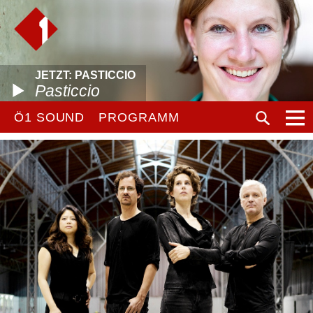
JETZT: PASTICCIO
Pasticcio
Ö1 SOUND
PROGRAMM