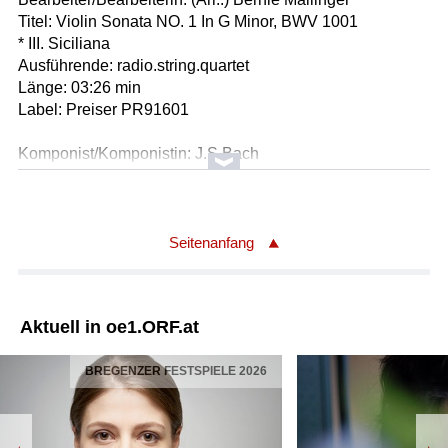
Titel: Violin Sonata NO. 1 In G Minor, BWV 1001
* III. Siciliana
Ausführende: radio.string.quartet
Länge: 03:26 min
Label: Preiser PR91601
Komponist/Komponistin: J.S.Bach
Bearbeiter/Bearbeiterin: (Arr.:) Bernie Mallinger
Titel: Violin Sonata NO. 1 In G Minor, BWV 1001
* II. Fuga
Ausführende: radio.string.quartet
Seitenanfang
Länge: 05:24 min
Label: Preiser PR91601
Aktuell in oe1.ORF.at
Komponist/Komponistin: J.S.Bach
Titel: Sonata #1 In G Minor For Solo Violin, BWV 1001
BREGENZER FESTSPIELE 2026
* II Fuga
Ausführende: Arthur Grumiaux
Länge: 05:15 min
Label: Decca