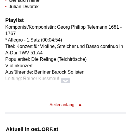
Gerhard Hafner
Julian Dworak
Playlist
Komponist/Komponistin: Georg Philipp Telemann 1681 -
1767
* Allegro - 1.Satz (00:04:54)
Titel: Konzert für Violine, Streicher und Basso continuo in
A-Dur TWV 51:A4
Populartitel: Die Relinge (Teichfrösche)
Violinkonzert
Ausführende: Berliner Barock Solisten
Leitung: Rainer Kussmaul
Länge: 04:55 min
Label: EMI Classics 5572322
Komponist/Komponistin: Leopold Mozart 1719 - 1787
Seitenanfang
* Presto - 4.Satz (00:02:15)
Titel: Symphonie in G (Eisen G 5)
Orchester: Slowakisches Kammerorchester
Aktuell in oe1.ORF.at
Leitung: Bohdan Warchal