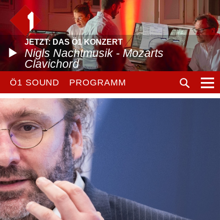
JETZT: DAS Ö1 KONZERT
Nigls Nachtmusik - Mozarts
Clavichord
Ö1 SOUND
PROGRAMM